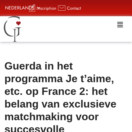
NEDERLANDS
Inscription
Contact
Aller
au
contenu
Guerda in het
programma Je t’aime,
etc. op France 2: het
belang van exclusieve
matchmaking voor
succesvolle