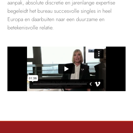
aanpak, absolute discretie en jarenlange expertise
begeleidt het bureau succesvolle singles in heel
Europa en daarbuiten naar een duurzame en
betekenisvolle relatie.