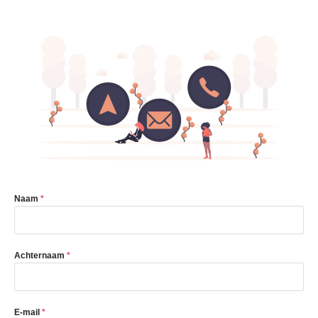
Naam
*
Achternaam
*
E-mail
*