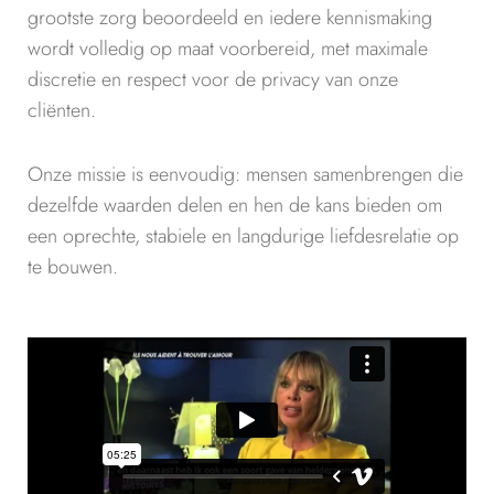
grootste zorg beoordeeld en iedere kennismaking
wordt volledig op maat voorbereid, met maximale
discretie en respect voor de privacy van onze
cliënten.
Onze missie is eenvoudig: mensen samenbrengen die
dezelfde waarden delen en hen de kans bieden om
een oprechte, stabiele en langdurige liefdesrelatie op
te bouwen.