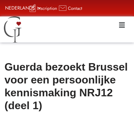
NEDERLANDS
Inscription
Contact
Aller
au
contenu
Guerda bezoekt Brussel
voor een persoonlijke
kennismaking NRJ12
(deel 1)