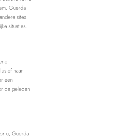
teem. Guerda
ndere sites.
ke situaties.
mene
usief haar
ar een
or de geleden
oor u, Guerda