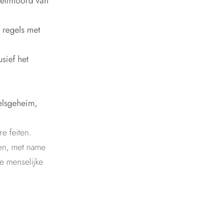
 zelfmoord van
e regels met
sief het
elsgeheim,
e feiten.
gen, met name
e menselijke