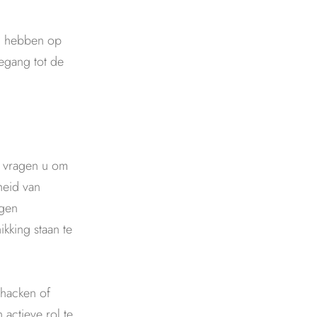
en hebben op
egang tot de
j vragen u om
heid van
igen
kking staan te
 hacken of
actieve rol te