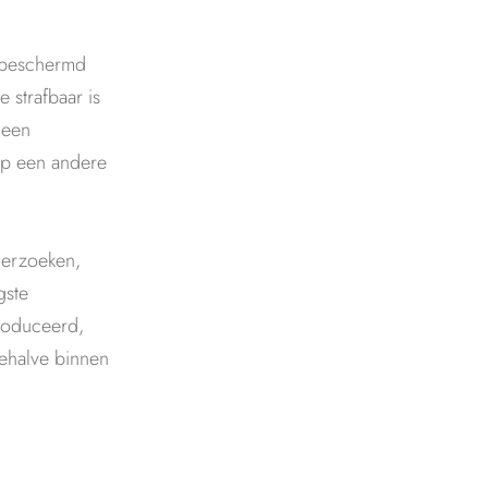
n beschermd
strafbaar is
 een
 op een andere
derzoeken,
gste
roduceerd,
ehalve binnen