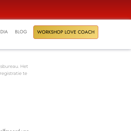
DIA
BLOG
WORKSHOP LOVE COACH
ksbureau. Het
egistratie te