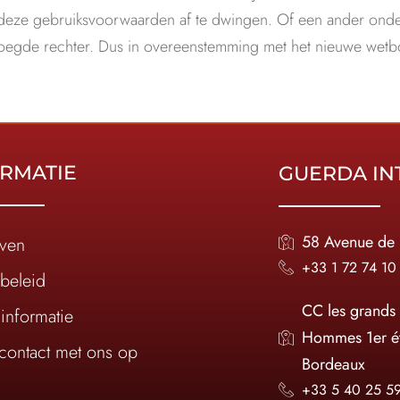
 deze gebruiksvoorwaarden af te dwingen. Of een ander ond
voegde rechter. Dus in overeenstemming met het nieuwe wetb
RMATIE
GUERDA IN
58 Avenue de 
jven
+33 1 72 74 10
ybeleid
CC les grands
informatie
Hommes 1er é
ontact met ons op
Bordeaux
+33 5 40 25 5