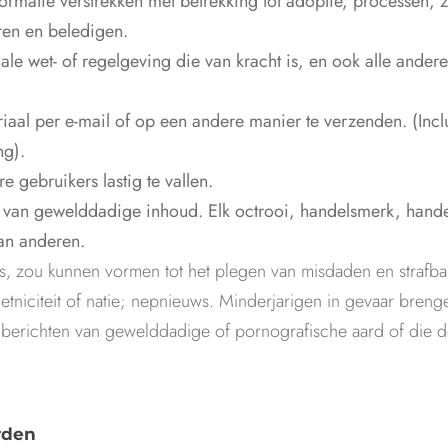
formatie verstrekken met betrekking tot adoptie, processen,
eren en beledigen.
nale wet- of regelgeving die van kracht is, en ook alle ander
al per e-mail of op een andere manier te verzenden. (Inclu
ng).
gebruikers lastig te vallen.
r van gewelddadige inhoud. Elk octrooi, handelsmerk, hand
an anderen.
s, zou kunnen vormen tot het plegen van misdaden en strafbar
, etniciteit of natie; nepnieuws. Minderjarigen in gevaar bren
 berichten van gewelddadige of pornografische aard of die d
rden