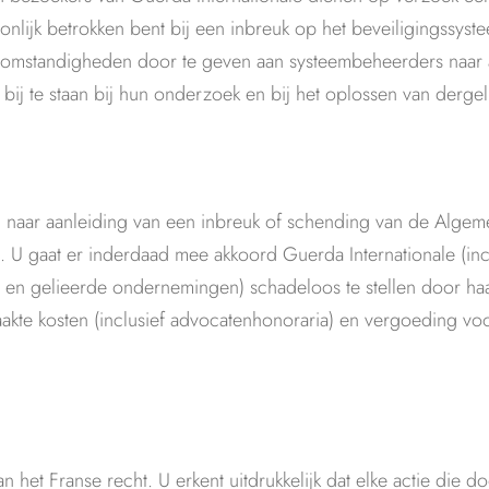
onlijk betrokken bent bij een inbreuk op het beveiligingssys
n omstandigheden door te geven aan systeembeheerders naar a
ij te staan bij hun onderzoek en bij het oplossen van dergelij
e, naar aanleiding van een inbreuk of schending van de Alge
U gaat er inderdaad mee akkoord Guerda Internationale (incl
s en gelieerde ondernemingen) schadeloos te stellen door ha
kte kosten (inclusief advocatenhonoraria) en vergoeding vo
t Franse recht. U erkent uitdrukkelijk dat elke actie die d