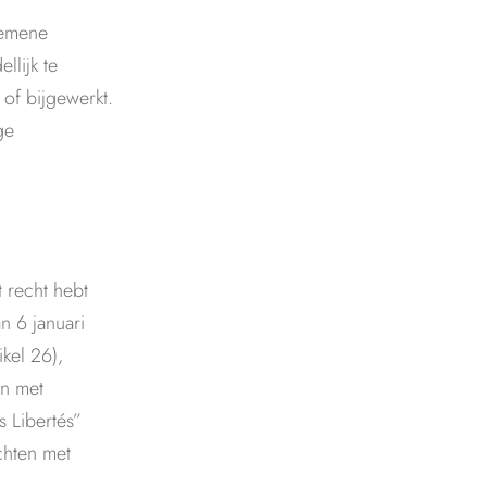
gemene
llijk te
of bijgewerkt.
ge
 recht hebt
n 6 januari
kel 26),
en met
 Libertés”
chten met