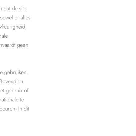
 dat de site
oewel er alles
wkeurigheid,
nale
anvaardt geen
te gebruiken.
. Bovendien
et gebruik of
ationale te
euren. In dit