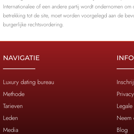
Internationalee of een andere partij wordt ondernomen om
betrekking tot de site, moet worden voorgelegd aan de be
burgerlijke rechtsvordering.
NAVIGATIE
INFO
Luxury dating bureau
Inschri
Methode
Privac
Tarieven
Legale 
Leden
Neem c
Media
Blog