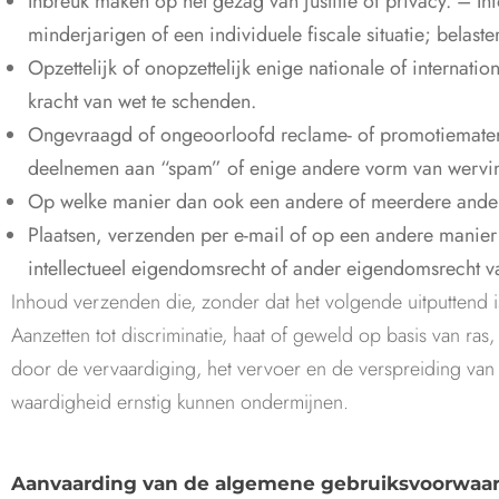
Inbreuk maken op het gezag van justitie of privacy. – In
minderjarigen of een individuele fiscale situatie; belast
Opzettelijk of onopzettelijk enige nationale of internatio
kracht van wet te schenden.
Ongevraagd of ongeoorloofd reclame- of promotiemateria
deelnemen aan “spam” of enige andere vorm van wervi
Op welke manier dan ook een andere of meerdere andere 
Plaatsen, verzenden per e-mail of op een andere manie
intellectueel eigendomsrecht of ander eigendomsrecht v
Inhoud verzenden die, zonder dat het volgende uitputtend i
Aanzetten tot discriminatie, haat of geweld op basis van ras
door de vervaardiging, het vervoer en de verspreiding van
waardigheid ernstig kunnen ondermijnen.
Aanvaarding van de algemene gebruiksvoorwaa