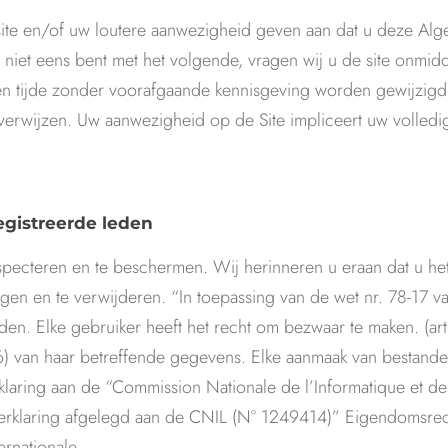
e site en/of uw loutere aanwezigheid geven aan dat u deze Al
iet eens bent met het volgende, vragen wij u de site onmidde
n tijde zonder voorafgaande kennisgeving worden gewijzigd 
e verwijzen. Uw aanwezigheid op de Site impliceert uw volledi
gistreerde leden
especteren en te beschermen. Wij herinneren u eraan dat u het
gen en te verwijderen. “In toepassing van de wet nr. 78-17 va
n. Elke gebruiker heeft het recht om bezwaar te maken. (arti
l 36) van haar betreffende gegevens. Elke aanmaak van bestand
aring aan de “Commission Nationale de l’Informatique et des
 verklaring afgelegd aan de CNIL (N° 1249414)” Eigendomsre
ernationale.