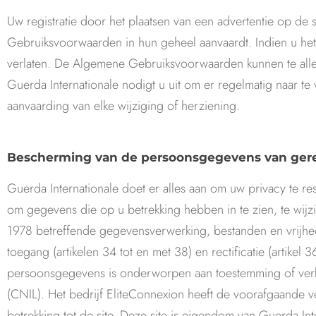
Uw registratie door het plaatsen van een advertentie op d
Gebruiksvoorwaarden in hun geheel aanvaardt. Indien u het n
verlaten. De Algemene Gebruiksvoorwaarden kunnen te alle
Guerda Internationale nodigt u uit om er regelmatig naar t
aanvaarding van elke wijziging of herziening.
Bescherming van de persoonsgegevens van gere
Guerda Internationale doet er alles aan om uw privacy te r
om gegevens die op u betrekking hebben in te zien, te wijzi
1978 betreffende gegevensverwerking, bestanden en vrijhede
toegang (artikelen 34 tot en met 38) en rectificatie (artike
persoonsgegevens is onderworpen aan toestemming of verkl
(CNIL). Het bedrijf EliteConnexion heeft de voorafgaande
betrekking tot de site. Deze site is eigendom van Guerda Int