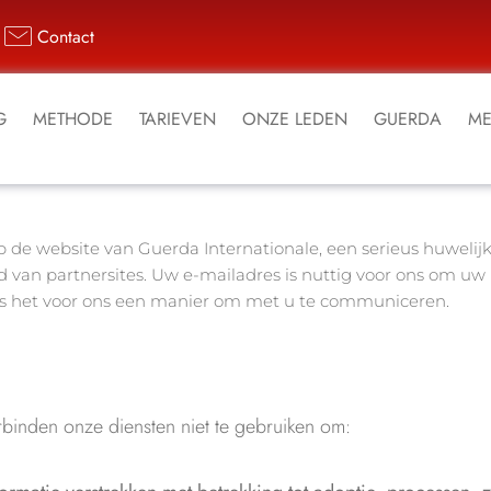
Contact
G
METHODE
TARIEVEN
ONZE LEDEN
GUERDA
ME
 de website van Guerda Internationale, een serieus huwelij
 van partnersites. Uw e-mailadres is nuttig voor ons om uw r
, is het voor ons een manier om met u te communiceren.
erbinden onze diensten niet te gebruiken om: